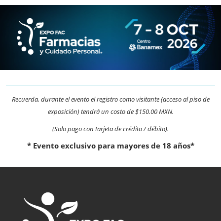
Recuerda, durante el evento el registro como visitante (acceso al piso de
exposición) tendrá un costo de $150.00 MXN.
(Solo pago con tarjeta de crédito / débito).
* Evento exclusivo para mayores de 18 años*