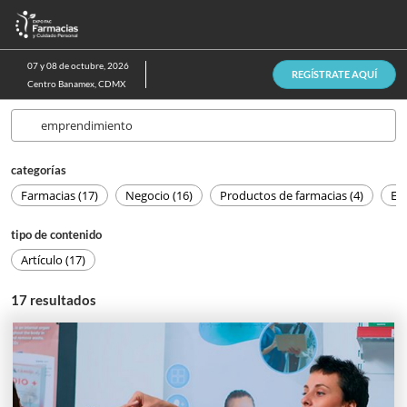
Saltar
A
al
p
contenido
d
07 y 08 de octubre, 2026
REGÍSTRATE AQUÍ
n
Centro Banamex, CDMX
categorías
Farmacias (17)
Negocio (16)
Productos de farmacias (4)
Eq
tipo de contenido
Artículo (17)
17
resultados