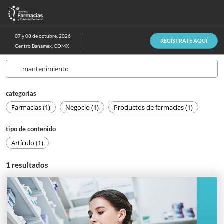
Saltar
A
al
p
contenido
d
07 y 08 de octubre, 2026
REGÍSTRATE AQUÍ
n
Centro Banamex, CDMX
categorías
Farmacias (1)
Negocio (1)
Productos de farmacias (1)
tipo de contenido
Artículo (1)
1
resultados