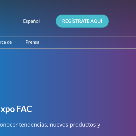
Español
REGÍSTRATE AQUÍ
Español
English
rca de
Prensa
xpositor
Medios y Aliados
ocio
Preguntas frecuentes
itales
r
 Expo FAC
 conocer tendencias, nuevos productos y