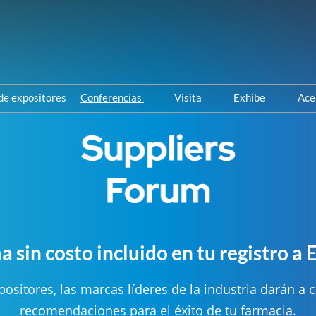
de expositores
Conferencias
Visita
Exhibe
Ace
Speakers
Registro
Quiero ser e
Citas de negocio
Citas de neg
Productos dig
Soy exposito
 sin costo incluido en tu registro a
positores, las marcas líderes de la industria darán a
recomendaciones para el éxito de tu farmacia.