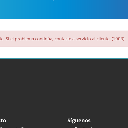
. Si el problema continúa, contacte a servicio al cliente. (1003)
cto
Síguenos