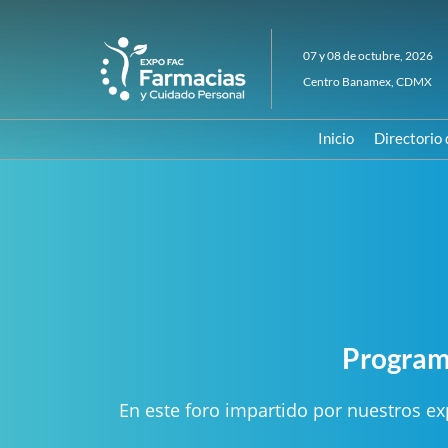
Saltar
al
07 y 08 de octubre, 2026
contenido
Centro Banamex, CDMX
Inicio
Directorio 
Programa
En este foro impartido por nuestros ex